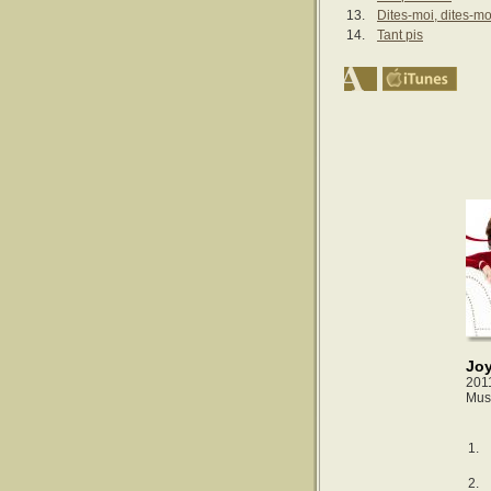
13.
Dites-moi, dites-mo
14.
Tant pis
Joy
201
Mus
1.
2.