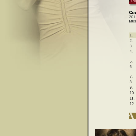
Coc
201
Mus
1.
2.
3.
4.
5.
6.
7.
8.
9.
10.
11.
12.