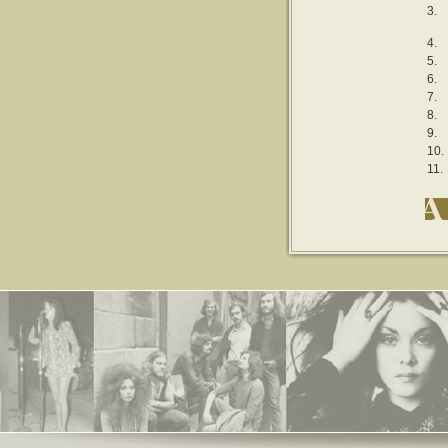
3.
4.
5.
6.
7.
8.
9.
10.
11.