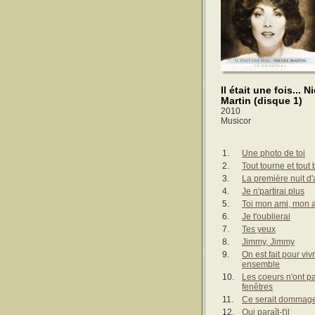
Il était une fois... N
Martin (disque 1)
2010
Musicor
1.
Une photo de toi
2.
Tout tourne et tout
3.
La première nuit d
4.
Je n'partirai plus
5.
Toi mon ami, mon 
6.
Je t'oublierai
7.
Tes yeux
8.
Jimmy, Jimmy
9.
On est fait pour viv
ensemble
10.
Les coeurs n'ont p
fenêtres
11.
Ce serait dommag
12.
Oui paraît-t'il